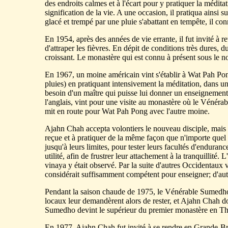
des endroits calmes et à l'écart pour y pratiquer la méditat
signification de la vie. A une occasion, il pratiqua ainsi 
glacé et trempé par une pluie s'abattant en tempête, il con
En 1954, après des années de vie errante, il fut invité à re
d'attraper les fièvres. En dépit de conditions très dures, 
croissant. Le monastère qui est connu à présent sous le nom
En 1967, un moine américain vint s'établir à Wat Pah Po
pluies) en pratiquant intensivement la méditation, dans un
besoin d'un maître qui puisse lui donner un enseignement
l'anglais, vint pour une visite au monastère où le Vénéra
mit en route pour Wat Pah Pong avec l'autre moine.
Ajahn Chah accepta volontiers le nouveau disciple, mais in
reçue et à pratiquer de la même façon que n'importe quel
jusqu'à leurs limites, pour tester leurs facultés d'enduran
utilité, afin de frustrer leur attachement à la tranquillité. 
vinaya y était observé. Par la suite d'autres Occidentau
considérait suffisamment compétent pour enseigner; d'autr
Pendant la saison chaude de 1975, le Vénérable Sumedho 
locaux leur demandèrent alors de rester, et Ajahn Chah d
Sumedho devint le supérieur du premier monastère en Tha
En 1977, Ajahn Chah fut invité à se rendre en Grande-Bre