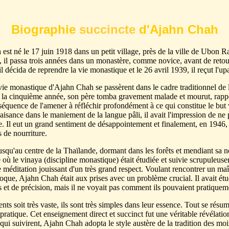
Biographie
succincte
d'Ajahn Chah
h
est né le 17 juin 1918 dans un petit village, près de la ville de Ubon 
, il passa trois années dans un monastère, comme novice, avant de retour
, il décida de reprendre la vie monastique et le 26 avril 1939, il reçut 
vie monastique d'Ajahn Chah se passèrent dans le cadre traditionnel de 
e la cinquième année, son père tomba gravement malade et mourut, rappel br
quence de l'amener à réfléchir profondément à ce qui constitue le but v
 aisance dans le maniement de la langue pâli, il avait l'impression de 
ce. Il eut un grand sentiment de désappointement et finalement, en 1946, 
 de nourriture.
qu'au centre de la Thaïlande, dormant dans les forêts et mendiant sa nou
ù le vinaya (discipline monastique) était étudiée et suivie scrupuleuse
méditation jouissant d'un très grand respect. Voulant rencontrer un maî
que, Ajahn Chah était aux prises avec un problème crucial. Il avait étud
ls et de précision, mais il ne voyait pas comment ils pouvaient pratiquem
soit très vaste, ils sont très simples dans leur essence. Tout se résume 
a pratique. Cet enseignement direct et succinct fut une véritable révéla
 qui suivirent, Ajahn Chah adopta le style austère de la tradition des moi