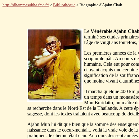
http://dhammasukha.free.fr/
>
Bibliothèque
> Biographie d'Ajahn Chah
Le
Vénérable Ajahn Cha
terminé ses études primaires
l'âge de vingt ans toutefois
Les premières années de la 
scripturale pâli. Au cours d
humaine. Cela eut pour consé
et ayant acquis une certaine
signification de la souffran
que moine vivant d'aumônes
Il marcha quelque 400 km jus
un temps dans un monastère o
Mun Buridatto, un maître de 
sa recherche dans le Nord-Est de la Thaïlande. A cette épo
sagesse, dont les textes traitaient avec beaucoup de détai
Ajahn Mun lui dit que bien que la somme des enseignements 
naissance dans le coeur-mental... voilà la vraie voie de l
pratiquer - le chemin était clair. Au cours des sept années