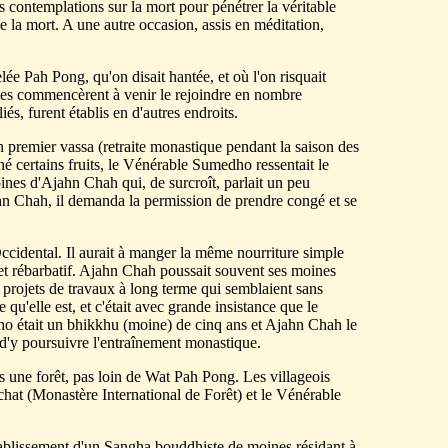
les contemplations sur la mort pour pénétrer la véritable
de la mort. A une autre occasion, assis en méditation,
elée Pah Pong, qu'on disait hantée, et où l'on risquait
sciples commencèrent à venir le rejoindre en nombre
és, furent établis en d'autres endroits.
premier vassa (retraite monastique pendant la saison des
né certains fruits, le Vénérable Sumedho ressentait le
ines d'Ajahn Chah qui, de surcroît, parlait un peu
ahn Chah, il demanda la permission de prendre congé et se
Occidental. Il aurait à manger la même nourriture simple
et rébarbatif. Ajahn Chah poussait souvent ses moines
es projets de travaux à long terme qui semblaient sans
le qu'elle est, et c'était avec grande insistance que le
dho était un bhikkhu (moine) de cinq ans et Ajahn Chah le
 d'y poursuivre l'entraînement monastique.
une forêt, pas loin de Wat Pah Pong. Les villageois
hat (Monastère International de Forêt) et le Vénérable
tablissement d'un Sangha bouddhiste de moines résidant à