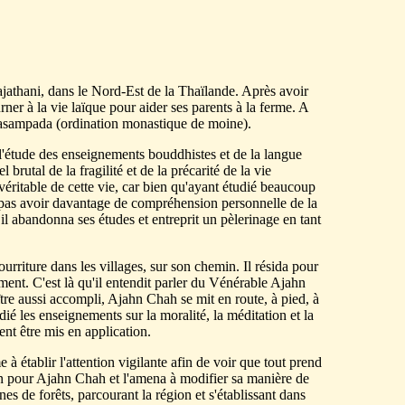
Rajathani, dans le Nord-Est de la Thaïlande. Après avoir
ner à la vie laïque pour aider ses parents à la ferme. A
l'upasampada (ordination monastique de moine).
l'étude des enseignements bouddhistes et de la langue
utal de la fragilité et de la précarité de la vie
éritable de cette vie, car bien qu'ayant étudié beaucoup
ne pas avoir davantage de compréhension personnelle de la
il abandonna ses études et entreprit un pèlerinage en tant
rriture dans les villages, sur son chemin. Il résida pour
ment. C'est là qu'il entendit parler du Vénérable Ajahn
tre aussi accompli, Ajahn Chah se mit en route, à pied, à
ié les enseignements sur la moralité, la méditation et la
ent être mis en application.
à établir l'attention vigilante afin de voir que tout prend
tion pour Ajahn Chah et l'amena à modifier sa manière de
nes de forêts, parcourant la région et s'établissant dans